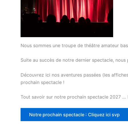
Nous sommes une troupe de théâtre amateur basé
Suite au succès de notre dernier spectacle, nous
Découvrez ici nos aventures passées (les affiches
prochain spectacle !
Tout savoir sur notre prochain spectacle 2027 …
Notre prochain spectacle : Cliquez ici svp